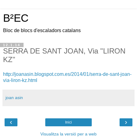
B²EC
Bloc de blocs d'escaladors catalans
12.1.14
SERRA DE SANT JOAN, Via "LIRON
KZ"
http://joanasin.blogspot.com.es/2014/01/serra-de-sant-joan-
via-liron-kz.html
joan asin
‹
›
Inici
Visualitza la versió per a web